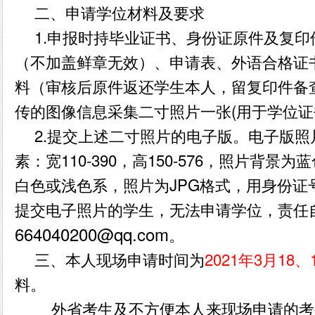
二、申请学位材料及要求
1.
申报时持毕业证书、身份证原件及复印
（不加盖鲜章无效）、申请表、外语合格证
料（审核后原件返还学生本人，留复印件备
传的图像信息采集二寸照片一张
(
用于学位证
2.
提交上述二寸照片的电子版。电子版照
素：宽
110-390
，高
150-576
，照片背景为蓝
白色或浅色系，照片为
JPG
格式，用身份证
提交电子照片的学生，无法申请学位，责任
664040200@qq.com
。
三、本人现场申请时间为
2021
年
3
月
18、
料。
外省考生及不方便本人来现场申请的考